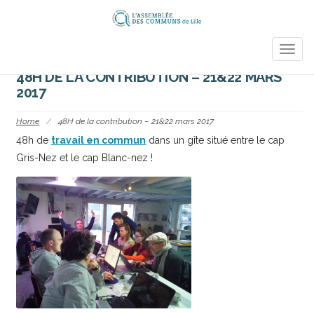
TOGG
NAVIG
48H DE LA CONTRIBUTION – 21&22 MARS
2017
Home
/
48H de la contribution – 21&22 mars 2017
48h de
travail en commun
dans un gîte situé entre le cap
Gris-Nez et le cap Blanc-nez !